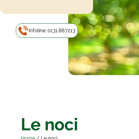
Infoline: 0131.887213
Le noci
Home
/
Le noci