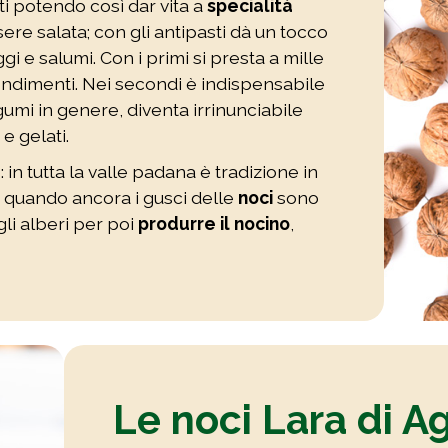
i potendo così dar vita a
specialità
ssere salata; con gli antipasti dà un tocco
gi e salumi. Con i primi si presta a mille
ndimenti. Nei secondi è indispensabile
legumi in genere, diventa irrinunciabile
e gelati.
n tutta la valle padana è tradizione in
i quando ancora i gusci delle
noci
sono
li alberi per poi
produrre il nocino
,
Le noci Lara di Ag