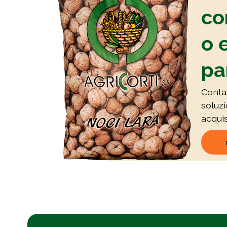
co
o 
pa
Contat
soluz
acquis