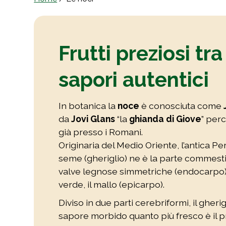
Frutti preziosi tra
sapori autentici
In botanica la
noce
è conosciuta come
da
Jovi Glans
“la
ghianda di Giove
” per
già presso i Romani.
Originaria del Medio Oriente, l’antica Per
seme (gheriglio) ne è la parte commest
valve legnose simmetriche (endocarpo) 
verde, il mallo (epicarpo).
Diviso in due parti cerebriformi, il gher
sapore morbido quanto più fresco è il pr