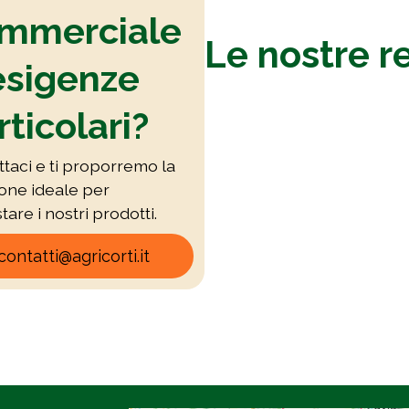
mmerciale
Le nostre r
esigenze
rticolari?
taci e ti proporremo la
ione ideale per
tare i nostri prodotti.
contatti@agricorti.it